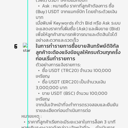
(Sell) USDT ให้กับแมกซ์บิท
• Ask : หมายถึง ราคาที่ลูกค้าต้องการ ซื้อ
(Buy) USDT จากแมกซ์บิท โดยชำระด้วยเงิน
บาท
เมื่อพิมพ์ Keywords คำว่า Bid หรือ Ask ระบบ
จะแสดงราคาทั้งฝั่งซื้อ (Ask) และฝั่งขาย (Bid)
เพื่อให้ลูกค้าสามารถพิจารณาและตัดสินใจได้
อย่างสะดวกและรวดเร็ว
ในการทำรายการซื้อขายสินทรัพย์ดิจิทัล
ลูกค้าจะต้องแจ้งข้อมูลให้ครบถ้วนทุกครั้ง
ก่อนเริ่มทำรายการ
ตัวอย่างการแจ้งรายการ:
• ซื้อ USDT (TRC20) จํานวน 100,000
เหรียญ
• ซื้อ USDT (ERC20) เป็นจํานวนเงิน
3,000,000 บาท
• ขาย USDT (BSC) จํานวน 100,000
เหรียญ
จากนั้นเจ้าหน้าที่จะทำการตรวจสอบและยืนยัน
รายละเอียดก่อนดำเนินการต่อ
หมายเหตุ :
• ราคาที่ลูกค้าเรียกจะมีระยะเวลาในการล็อค 3 นาที
หากเกินระยะเวลาดังกล่าว เจ้าหน้าที่จะ. ดำเนินการ