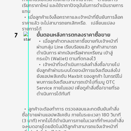
เรียกราคาใหม่ และใช้ราคาปัจจุบันในการดำเนินรายการ
แทน
• เมื่อลูกค้าแจ้งล็อคราคาและเจ้าหน้าที่ยืนยันการล็อค
ราคาแล้ว จะไม่สามารถยกเลิกหรือ. เปลี่ยนแปลง
รายการได้
ขั้นตอนหลังการตกลงราคาซื้อขาย
• เมื่อลูกค้าตกลงราคาซื้อขายกับเจ้าหน้าที่
ผ่านกลุ่ม Line เรียบร้อยแล้ว ลูกค้าสามารถ
ดำเนินการ ฝากเงินหรือฝากเหรียญ เข้าสู่
กระเป๋า (Wallet) ตามที่ตกลงไว้
• เจ้าหน้าที่จะดำเนินการส่งคำสั่งซื้อ/ขายไป
ยังลูกค้าผ่านระบบโดยจะมีการแจ้งเตือนส่งไป
ยังแอปพลิเคชัน Maxbit ของลูกค้า ในกรณีไม่
พบการแจ้งเตือนสามารถเข้าไปที่เมนู OTC
Service ภายในแอป เพื่อดูคำสั่งซื้อ/ขายที่รอ
ดำเนินการได้ทันที
• ลูกค้าจะต้องทำการ ตรวจสอบและกดยืนยันคำสั่ง
ซื้อ/ขายผ่านแอปพลิเคชัน ภายในระยะเวลา 180 วินาที
(3 นาที) หากไม่ได้ดำเนินการภายในเวลาที่กำหนดคำสั่ง
จะหมดอายุโดยอัตโนมัติลูกค้าสามารถแจ้งเจ้าหน้าที่