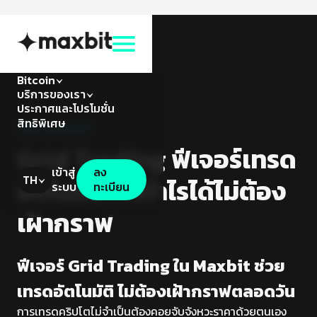
Bitcoin
บริการของเรา
ประกาศและโปรโมชั่น
สิทธิพิเศษ
บริการของเรา
Grid Trading ฟีเจอร์เทรด
เข้าสู่
ลง
TH
อัตโนมัติ ทำกำไรได้ไม่ต้อง
ระบบ
ทะเบียน
เฝ้ากราฟ
ฟีเจอร์ Grid Trading ใน Maxbit ช่วย
เทรดอัตโนมัติ ไม่ต้องเฝ้ากราฟตลอดวัน
การเทรดคริปโตไม่จำเป็นต้องคอยจับจังหวะราคาด้วยตนเอง