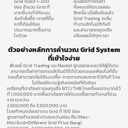
Grid ตั้งแต่ 1-200
ละเอียดการตั้งค่า
ช่อง จำนวน Grid ที่
ทั้งหมดให้ตรวจสอบ
มากขึ้นจะทำให้ระบบ
อีกครั้ง เมื่อยืนยันแล้ว
ส่งคำสั่งซื้อ–ขายถี่ขึ้น
Grid Trading จะเริ่ม
แต่ก็ต้องใช้งบ
ทำงานอัตโนมัติทันที
ประมาณมากขึ้นตาม
และสามารถหยุดหรือ
ไปด้วย
ปรับแผนได้ทุกเวลา
ตัวอย่างหลักการคำนวณ Grid System
ที่เข้าใจง่าย
ฟีเจอร์ Grid Trading บน Maxbit ถูกออกแบบมาให้ผู้ใช้งาน
สามารถตั้งค่าการเทรดอัตโนมัติได้ด้วยตนเองเพียงไม่กี่ขั้น
ตอนก็สามารถเริ่มใช้ระบบซื้อ–ขายตามกรอบราคาได้ทันที โดย
ไม่ต้องมีความรู้เชิงเทคนิคที่ซับซ้อน
เหรียญที่เราต้องการลงทุนคือ BTC/THB โดยตั้งงบประมาณไว้
ที่ 1,000,000 บาทซึ้งเราต้องการให้ระบบซื้อขายทำงานที่ช่วง
ราคาระหว่าง
2,500,000 ถึง 3,500,000 บาท
โดยกำหนดช่องตาราง Grid ที่ 100 ช่อง
สูตรการคำนวณค่าต่างระหว่างช่อง คือ (Max-
Min/Grid=Different Grid Price Rang)