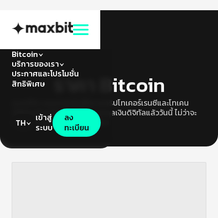
Bitcoin
บริการของเรา
ประกาศและโปรโมชั่น
ราคา Bitcoin
สิทธิพิเศษ
แมกซ์บิท แพลตฟอร์มซื้อขายคริปโทเคอร์เรนซีและโทเคน
ดิจิทัลพร้อมให้บริการซื้อขายสกุลเงินดิจิทัลแล้ววันนี้ ไม่ว่าจะ
เข้าสู่
ลง
เป็น BTC, ETH, USDT และอื่นๆ
TH
ระบบ
ทะเบียน